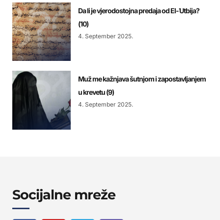
Da li je vjerodostojna predaja od El-ʿUtbija?
(10)
4. September 2025.
Muž me kažnjava šutnjom i zapostavljanjem
u krevetu (9)
4. September 2025.
Socijalne mreže