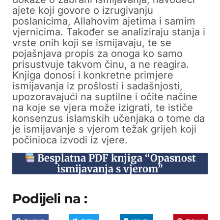
ajete koji govore o izrugivanju
poslanicima, Allahovim ajetima i samim
vjernicima. Također se analiziraju stanja i
vrste onih koji se ismijavaju, te se
pojašnjava propis za onoga ko samo
prisustvuje takvom činu, a ne reagira.
Knjiga donosi i konkretne primjere
ismijavanja iz prošlosti i sadašnjosti,
upozoravajući na suptilne i očite načine
na koje se vjera može izigrati, te ističe
konsenzus islamskih učenjaka o tome da
je ismijavanje s vjerom težak grijeh koji
počinioca izvodi iz vjere.
Besplatna PDF knjiga “Opasnost
ismijavanja s vjerom”
Podijeli na :