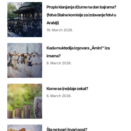
Propis klanjanja džume na dan bajrama?
(fetva Stalne komisije za izdavanje fetvi u
Arabiji)
19. March 2026.
Kada muktedija izgovara „Āmīn!“ iza
imama?
8. March 2026.
Kome se (ne)daje zekat?
6. March 2026.
Šta ne kvari i kvari post?