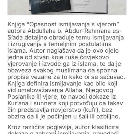
Knjiga “Opasnost ismijavanja s vjerom”
autora Abdullaha b. Abdur-Rahmana es-
S’ada detaljno obrađuje temu ismijavanja
i izrugivanja s temeljnim postulatima
islama. Autor naglašava da je ovo djelo
jedna od stvari koje ruše čovjekovo
vjerovanje i izvode ga iz islama, te da je
obaveza svakog muslimana da spozna
propise vezane za to kako bi se sačuvao.
Knjiga definira ismijavanje kao bilo koji
vid omalovažavanja Allaha, Njegovog
Poslanika ili vjere, te navodi dokaze iz
Kur’ana i sunneta koji potvrđuju da takav
čin predstavlja nevjerstvo (kufr), bez
obzira da li je počinjen u šali ili ozbiljno.
Kroz različita poglavlja, autor klasificira
dokaze o zabrani ismijavanja, navodeći