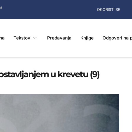
m)
OKORISTI SE
na
Tekstovi
Predavanja
Knjige
Odgovori na p
stavljanjem u krevetu (9)