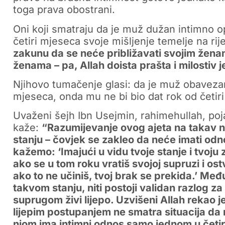
toga prava obostrani.
Oni koji smatraju da je muž dužan intimno 
četiri mjeseca svoje mišljenje temelje na r
zakunu da se neće približavati svojim ženam
ženama – pa, Allah doista prašta i milostiv j
Njihovo tumačenje glasi: da je muž obavezan
mjeseca, onda mu ne bi bio dat rok od četiri
Uvaženi šejh Ibn Usejmin, rahimehullah, poj
kaže:
“Razumijevanje ovog ajeta na takav na
stanju – čovjek se zakleo da neće imati od
kažemo: ‘Imajući u vidu tvoje stanje i tvoju z
ako se u tom roku vratiš svojoj supruzi i ost
ako to ne učiniš, tvoj brak se prekida.’ Među
takvom stanju, niti postoji validan razlog 
suprugom živi lijepo. Uzvišeni Allah rekao je:
lijepim postupanjem ne smatra situacija da
njom ima intimni odnos samo jednom u četiri