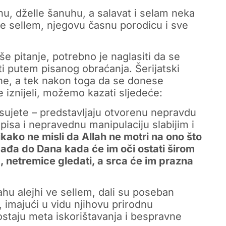
u, dželle šanuhu, a salavat i selam neka
 ve sellem, njegovu časnu porodicu i sve
e pitanje, potrebno je naglasiti da se
ti putem pisanog obraćanja. Šerijatski
ane, a tek nakon toga da se donese
 iznijeli, možemo kazati sljedeće:
sujete – predstavljaju otvorenu nepravdu
pisa i nepravednu manipulaciju slabijim i
kako ne misli da Allah ne motri na ono što
ađa do Dana kada će im oči ostati širom
, netremice gledati, a srca će im prazna
lahu alejhi ve sellem, dali su poseban
a, imajući u vidu njihovu prirodnu
 postaju meta iskorištavanja i bespravne