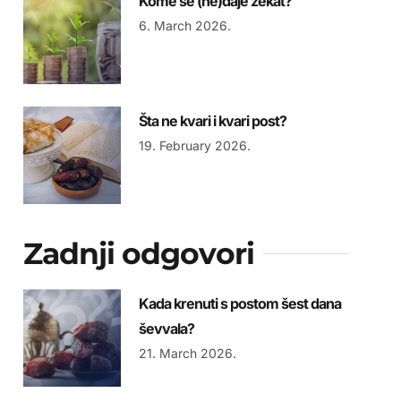
Kome se (ne)daje zekat?
6. March 2026.
Šta ne kvari i kvari post?
19. February 2026.
Zadnji odgovori
Kada krenuti s postom šest dana
ševvala?
21. March 2026.