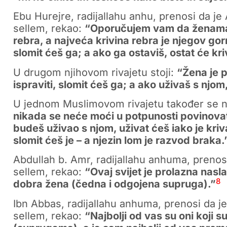
Ebu Hurejre, radijallahu anhu, prenosi da je A
sellem, rekao:
“Oporučujem vam da ženama č
rebra, a najveća krivina rebra je njegov gor
slomit ćeš ga; a ako ga ostaviš, ostat će k
U drugom njihovom rivajetu stoji:
“Žena je 
ispraviti, slomit ćeš ga; a ako uživaš s njom,
U jednom Muslimovom rivajetu također se 
nikada se neće moći u potpunosti povinovati
budeš uživao s njom, uživat ćeš iako je kriv
slomit ćeš je – a njezin lom je razvod braka.
Abdullah b. Amr, radijallahu anhuma, prenosi 
sellem, rekao:
“Ovaj svijet je prolazna nasl
8
dobra žena (čedna i odgojena supruga).”
Ibn Abbas, radijallahu anhuma, prenosi da je 
sellem, rekao:
“Najbolji od vas su oni koji 