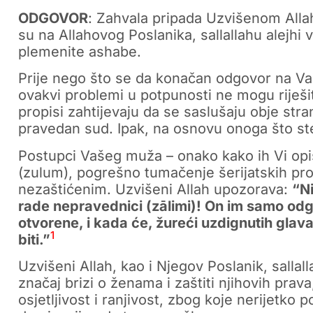
ODGOVOR
: Zahvala pripada Uzvišenom Allah
su na Allahovog Poslanika, sallallahu alejhi
plemenite ashabe.
Prije nego što se da konačan odgovor na Vaš
ovakvi problemi u potpunosti ne mogu riješi
propisi zahtijevaju da se saslušaju obje str
pravedan sud. Ipak, na osnovu onoga što ste
Postupci Vašeg muža – onako kako ih Vi opi
(zulum), pogrešno tumačenje šerijatskih pro
nezaštićenim. Uzvišeni Allah upozorava:
“Ni
rade nepravednici (zālimi)! On im samo odg
otvorene, i kada će, žureći uzdignutih glava
1
biti.”
Uzvišeni Allah, kao i Njegov Poslanik, sallal
značaj brizi o ženama i zaštiti njihovih prav
osjetljivost i ranjivost, zbog koje nerijetko