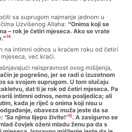
općiti sa suprugom najmanje jednom u
iječima Uzvišenog Allaha:
“Onima koji se
a – rok je četiri mjeseca. Ako se vrate
14
e.”
 na intimni odnos u kraćem roku od četiri
 mjeseca, već kraći.
ašnjavajući neispravnost ovog mišljenja,
čin je pogrešno, jer se radi o izuzetnom
nos sa svojom suprugom. U tom slučaju
akletvu, dat ti je rok od četiri mjeseca. Pa
variš intimni odnos, nema posljedica; ali
tim, kada je riječ o onima koji nisu u
za odgađanje, obaveza muža jeste da sa
15
 ‘Sa njima lijepo živite!’
. A zasigurno se
 mlad čovjek oženi mladu ženu pa da s
 mjeseca. Ispravno mišljenje jeste da je