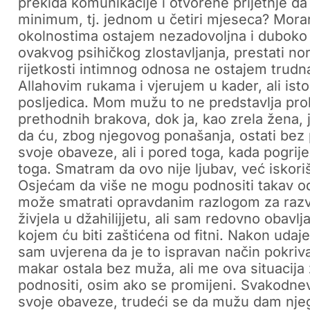
prekida komunikacije i otvorene prijetnje da
minimum, tj. jednom u četiri mjeseca? Mor
okolnostima ostajem nezadovoljna i duboko 
ovakvog psihičkog zlostavljanja, prestati n
rijetkosti intimnog odnosa ne ostajem trud
Allahovim rukama i vjerujem u kader, ali is
posljedica. Mom mužu to ne predstavlja probl
prethodnih brakova, dok ja, kao zrela žena, j
da ću, zbog njegovog ponašanja, ostati bez
svoje obaveze, ali i pored toga, kada pogrije
toga. Smatram da ovo nije ljubav, već iskoriš
Osjećam da više ne mogu podnositi takav odn
može smatrati opravdanim razlogom za razv
živjela u džahilijjetu, ali sam redovno obavl
kojem ću biti zaštićena od fitni. Nakon udaj
sam uvjerena da je to ispravan način pokrivan
makar ostala bez muža, ali me ova situacija
podnositi, osim ako se promijeni. Svakodne
svoje obaveze, trudeći se da mužu dam nje