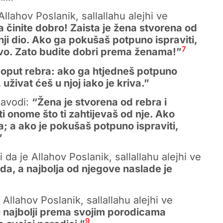
llahov Poslanik, sallallahu alejhi ve
inite dobro! Zaista je žena stvorena od
nji dio. Ako ga pokušaš potpuno ispraviti,
7
rivo. Zato budite dobri prema ženama!”
poput rebra: ako ga htjedneš potpuno
 uživat ćeš u njoj iako je kriva.”
navodi:
“Žena je stvorena od rebra i
 onome što ti zahtijevaš od nje. Ako
a; a ako je pokušaš potpuno ispraviti,
”
da je Allahov Poslanik, sallallahu alejhi ve
ada, a najbolja od njegove naslade je
Allahov Poslanik, sallallahu alejhi ve
su najbolji prema svojim porodicama
9