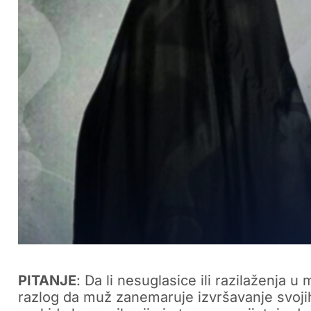
PITANJE
: Da li nesuglasice ili razilaženja u
razlog da muž zanemaruje izvršavanje svoji