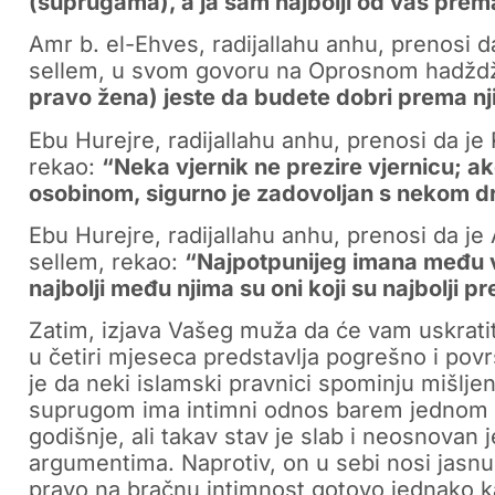
(suprugama), a ja sam najbolji od vas prema
Amr b. el-Ehves, radijallahu anhu, prenosi da
sellem, u svom govoru na Oprosnom hadžd
pravo žena) jeste da budete dobri prema njim
Ebu Hurejre, radijallahu anhu, prenosi da je R
rekao:
“Neka vjernik ne prezire vjernicu; 
osobinom, sigurno je zadovoljan s nekom 
Ebu Hurejre, radijallahu anhu, prenosi da je A
sellem, rekao:
“Najpotpunijeg imana među vj
najbolji među njima su oni koji su najbolji
Zatim, izjava Vašeg muža da će vam uskrat
u četiri mjeseca predstavlja pogrešno i pov
je da neki islamski pravnici spominju mišl
suprugom ima intimni odnos barem jednom u 
godišnje, ali takav stav je slab i neosnovan 
argumentima. Naprotiv, on u sebi nosi jasn
pravo na bračnu intimnost gotovo jednako kao