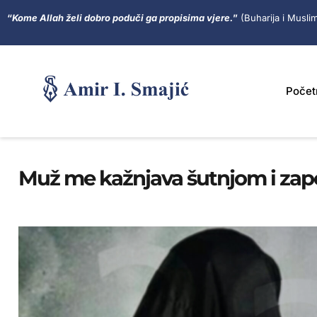
“
Kome Allah želi dobro poduči ga propisima vjere.
”
(Buharija i Musli
Počet
Muž me kažnjava šutnjom i zapo