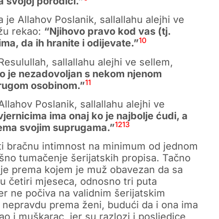
 svojoj porodici.”
 je Allahov Poslanik, sallallahu alejhi ve
žu rekao:
“Njihovo pravo kod vas (tj.
10
a, da ih hranite i odijevate.”
esulullah, sallallahu alejhi ve sellem,
ako je nezadovoljan s nekom njenom
11
drugom osobinom.”
llahov Poslanik, sallallahu alejhi ve
ernicima ima onaj ko je najbolje ćudi, a
12
13
 prema svojim suprugama.”
iti bračnu intimnost na minimum od jednom
ršno tumačenje šerijatskih propisa. Tačno
jenje prema kojem je muž obavezan da sa
četiri mjeseca, odnosno tri puta
jer ne počiva na validnim šerijatskim
u nepravdu prema ženi, budući da i ona ima
 i muškarac, jer su razlozi i posljedice