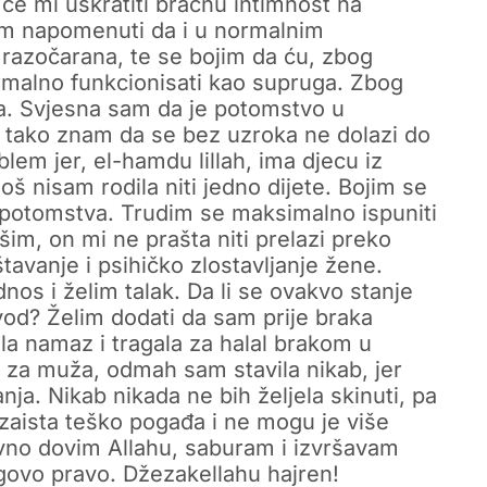
 će mi uskratiti bračnu intimnost na
am napomenuti da i u normalnim
razočarana, te se bojim da ću, zbog
ormalno funkcionisati kao supruga. Zbog
na. Svjesna sam da je potomstvo u
to tako znam da se bez uzroka ne dolazi do
em jer, el-hamdu lillah, ima djecu iz
oš nisam rodila niti jedno dijete. Bojim se
 potomstva. Trudim se maksimalno ispuniti
šim, on mi ne prašta niti prelazi preko
tavanje i psihičko zlostavljanje žene.
os i želim talak. Da li se ovakvo stanje
od? Želim dodati da sam prije braka
jala namaz i tragala za halal brakom u
e za muža, odmah sam stavila nikab, jer
ja. Nikab nikada ne bih željela skinuti, pa
 zaista teško pogađa i ne mogu je više
vno dovim Allahu, saburam i izvršavam
govo pravo. Džezakellahu hajren!