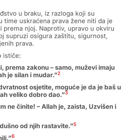
đstvo u braku, iz razloga koji su
su time uskraćena prava žene niti da je
prema njoj. Naprotiv, upravo u okviru
j supruzi osigura zaštitu, sigurnost,
jenih prava.
 ističe:
sti, prema zakonu – samo, muževi imaju
2
h je silan i mudar.”
dvratnost osjetite, moguće je da je baš u
3
ah veliko dobro dao.”
e činite! – Allah je, zaista, Uzvišen i
5
kodušno od njih rastavite.”
6
ili.”