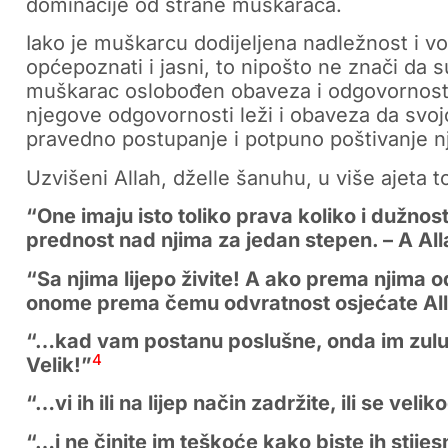
dominacije od strane muškaraca.
Iako je muškarcu dodijeljena nadležnost i vo
općepoznati i jasni, to nipošto ne znači da 
muškarac oslobođen obaveza i odgovornosti 
njegove odgovornosti leži i obaveza da svojo
pravedno postupanje i potpuno poštivanje n
Uzvišeni Allah, dželle šanuhu, u više ajeta to
“One imaju isto toliko prava koliko i dužno
prednost nad njima za jedan stepen. – A Alla
“Sa njima lijepo živite! A ako prema njima o
onome prema čemu odvratnost osjećate All
“…kad vam postanu poslušne, onda im zulum n
4
Velik!”
“…vi ih ili na lijep način zadržite, ili se veli
“…i ne činite im teškoće kako biste ih stijesn