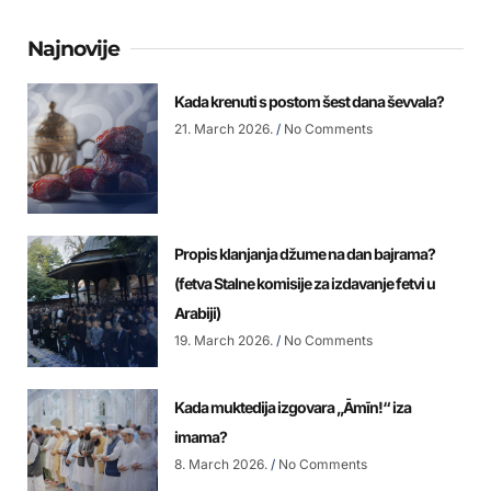
Najnovije
Kada krenuti s postom šest dana ševvala?
21. March 2026.
No Comments
Propis klanjanja džume na dan bajrama?
(fetva Stalne komisije za izdavanje fetvi u
Arabiji)
19. March 2026.
No Comments
Kada muktedija izgovara „Āmīn!“ iza
imama?
8. March 2026.
No Comments