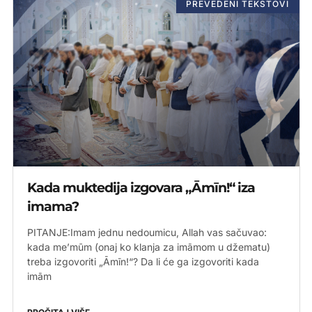
PREVEDENI TEKSTOVI
Kada muktedija izgovara „Āmīn!“ iza
imama?
PITANJE:Imam jednu nedoumicu, Allah vas sačuvao:
kada me’mūm (onaj ko klanja za imāmom u džematu)
treba izgovoriti „Āmīn!“? Da li će ga izgovoriti kada
imām