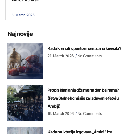
PROČITAJ VIŠE
8. March 2026.
Najnovije
Kada krenuti s postom šest dana ševvala?
21. March 2026.
No Comments
Propis klanjanja džume na dan bajrama?
(fetva Stalne komisije za izdavanje fetvi u
Arabiji)
19. March 2026.
No Comments
Kada muktedija izgovara „Āmīn!“ iza