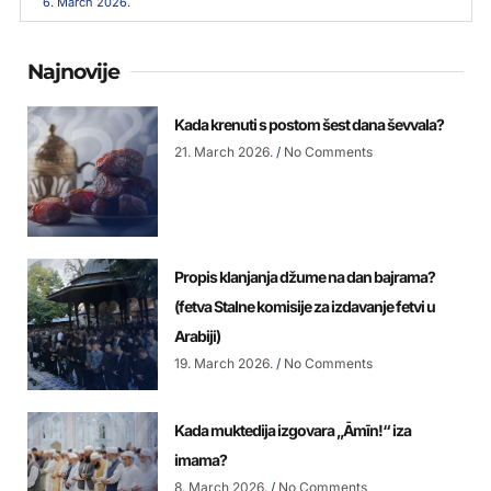
6. March 2026.
Najnovije
Kada krenuti s postom šest dana ševvala?
21. March 2026.
No Comments
Propis klanjanja džume na dan bajrama?
(fetva Stalne komisije za izdavanje fetvi u
Arabiji)
19. March 2026.
No Comments
Kada muktedija izgovara „Āmīn!“ iza
imama?
8. March 2026.
No Comments